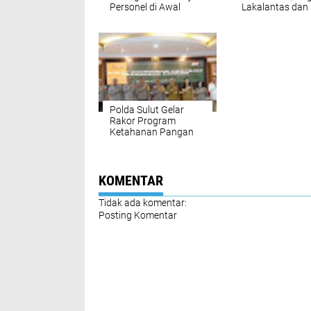
Personel di Awal
Lakalantas dan
Tahun 2025
Pelanggaran
Menurun
Polda Sulut Gelar
Rakor Program
Ketahanan Pangan
Bersama Instansi
Terkait
KOMENTAR
Tidak ada komentar:
Posting Komentar