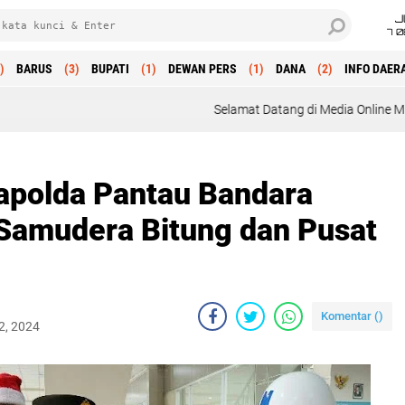
J
7 
)
BARUS
(3)
BUPATI
(1)
DEWAN PERS
(1)
DANA
(2)
INFO DAER
Selamat Datang di Media Online Mitra Polri : Profesio
Kapolda Pantau Bandara
Samudera Bitung dan Pusat
Komentar (
)
2, 2024