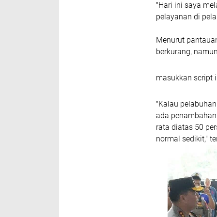
"Hari ini saya m
pelayanan di pel
Menurut pantauan
berkurang, namun 
masukkan script i
"Kalau pelabuhan 
ada penambahan l
rata diatas 50 pe
normal sedikit," t