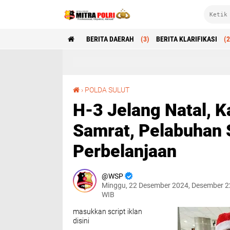
BERITA DAERAH
(3)
BERITA KLARIFIKASI
(2
H-3 Jelang Natal, Kapolda Pantau Bandara Samrat, Pelabuhan Samudera Bitung dan Pusat Perbelanjaan
›
POLDA SULUT
H-3 Jelang Natal, 
Samrat, Pelabuhan 
Perbelanjaan
WSP
Minggu, 22 Desember 2024, Desember 2
WIB
masukkan script iklan
disini