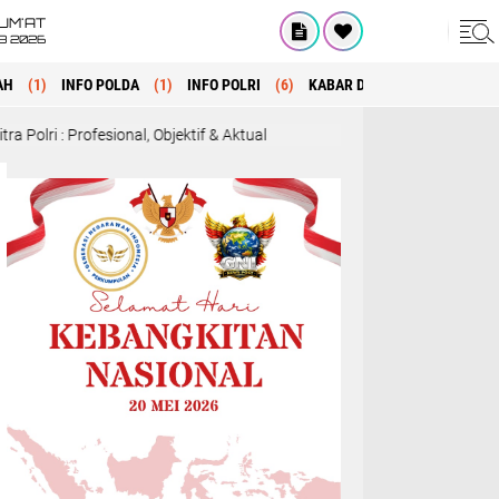
UM'AT
08 2026
AH
(1)
INFO POLDA
(1)
INFO POLRI
(6)
KABAR DAERAH
(1)
MANA
nal, Objektif & Aktual