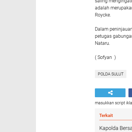
saling mengingat
adalah merupakan 
Roycke.
Dalam peninjauan
petugas gabunga
Nataru.
( Sofyan )
POLDA SULUT
masukkan script ikla
Terkait
Kapolda Bers