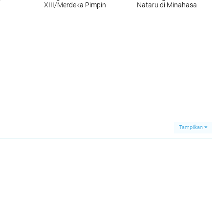
XIII/Merdeka Pimpin
Nataru di Minahasa
Patroli Kamtibmas
Selata
saat Misa Malam
Natal
Tampilkan