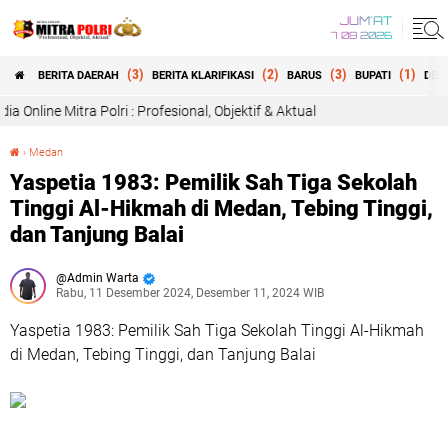
JUM'AT
7 08 2026
(3)
(2)
(3)
(1)
BERITA DAERAH
BERITA KLARIFIKASI
BARUS
BUPATI
DEW
e Mitra Polri : Profesional, Objektif & Aktual
›
Medan
Yaspetia 1983: Pemilik Sah Tiga Sekolah Tinggi Al-Hikmah di Medan, Tebing Tinggi, dan Tanjung Balai
Yaspetia 1983: Pemilik Sah Tiga Sekolah
Tinggi Al-Hikmah di Medan, Tebing Tinggi,
dan Tanjung Balai
Admin Warta
Rabu, 11 Desember 2024, Desember 11, 2024 WIB
Yaspetia 1983: Pemilik Sah Tiga Sekolah Tinggi Al-Hikmah
di Medan, Tebing Tinggi, dan Tanjung Balai