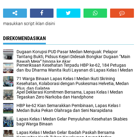
masukkan script iklan disini
DIREKOMENDASIKAN
Dugaan Korupsi PUD Pasar Medan Menguak: Pelapor
Tantang Bukti, Pidsus Kejari Didesak Bongkar Dugaan “Main
Bawah Meja” hingga ke Akar
Pemeriksaan Kesehatan Terpadu HBP ke-62, 184 Petugas
dan Ibu Dharma Wanita Ikuti Layanan di Lapas Kelas I Medan
71 Warga Binaan Lapas Kelas I Medan Ikuti Skrining
Kesehatan, Kolaborasi dengan Puskesmas Helvetia, Medan
Plus, dan Galatea
Apel Deklarasi Komitmen Bersama, Lapas Kelas I Medan
Tegaskan Zero Narkoba dan Handphone
HBP ke-62 Kian Semarakkan Pembinaan, Lapas Kelas I
Medan Buka Pekan Olahraga dan Seni Narapidana
Lapas Kelas I Medan Gelar Penyuluhan Kesehatan Skabies
bagi Warga Binaan
Lapas Kelas I Medan Gelar Ibadah Paskah Bersama