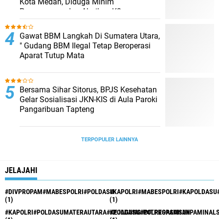
Kota Medan, Diduga Minim
Pengawasan dan Abaikan K3
Gawat BBM Langkah Di Sumatera Utara,
" Gudang BBM Ilegal Tetap Beroperasi
Aparat Tutup Mata
Bersama Sihar Sitorus, BPJS Kesehatan
Gelar Sosialisasi JKN-KIS di Aula Paroki
Pangaribuan Tapteng
TERPOPULER LAINNYA
JELAJAHI
#DIVPROPAM#MABESPOLRI#POLDASU
#KAPOLRI#MABESPOLRI#KAPOLDASU
(1)
(1)
#KAPOLRI#POLDASUMATERAUTARA#KEJAGUNG#DITPROPAMSU#PAMINAL
#POLDASU#POLRESASAHAN