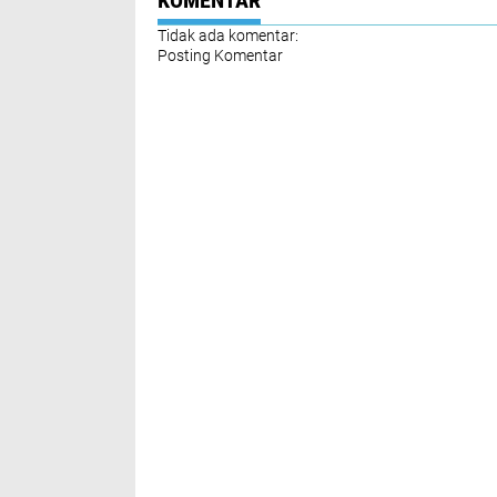
KOMENTAR
Medan
Tidak ada komentar:
Posting Komentar