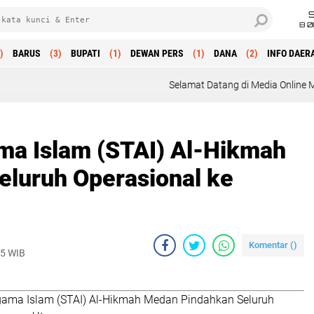
8 0
)
BARUS
(3)
BUPATI
(1)
DEWAN PERS
(1)
DANA
(2)
INFO DAER
Selamat Datang di Media Online Mitra Polri : Profesio
ma Islam (STAI) Al-Hikmah
luruh Operasional ke
Komentar (
)
25 WIB
gama Islam (STAI) Al-Hikmah Medan Pindahkan Seluruh