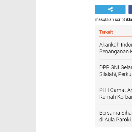
masukkan script ikla
Terkait
Akankah Indon
Penanganan 
DPP GNI Gela
Silalahi, Perk
PLH Camat An
Rumah Korban
Bersama Sihar
di Aula Parok