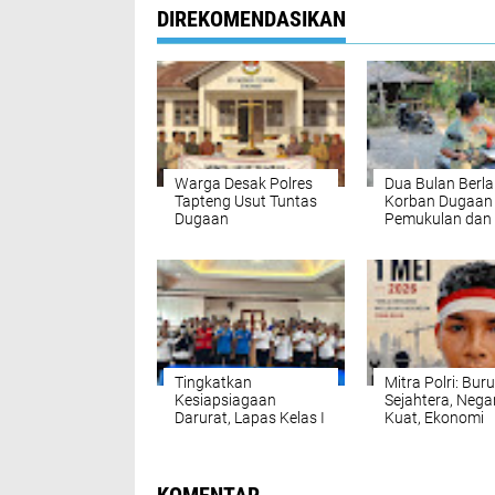
DIREKOMENDASIKAN
Warga Desak Polres
Dua Bulan Berla
Tapteng Usut Tuntas
Korban Dugaan
Dugaan
Pemukulan dan
Perselingkuhan yang
Perampasan HP
Menghebohkan SD
Lae Bingke Mas
Negeri 153049
Menunggu Itika
Sihorbo
Tingkatkan
Mitra Polri: Bur
Kesiapsiagaan
Sejahtera, Nega
Darurat, Lapas Kelas I
Kuat, Ekonomi
Medan Gelar
Membaik
Pelatihan Dasar
Gawat Darurat
Bersama PMI Kota