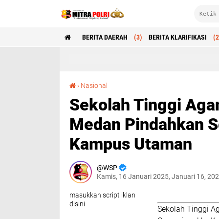
BERITA DAERAH
(3)
BERITA KLARIFIKASI
(2
Sekolah Tinggi Agama Islam (STAI) Al-Hikmah Medan Pindahkan Seluruh Operasional ke Kampus Utaman
›
Nasional
Sekolah Tinggi Aga
Medan Pindahkan Se
Kampus Utaman
WSP
Kamis, 16 Januari 2025, Januari 16, 20
masukkan script iklan
disini
Sekolah Tinggi A