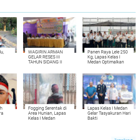
lu,
WAGIRIN ARMAN
Panen Raya Lele 250
GELAR RESES III
Kg, Lapas Kelas I
TAHUN SIDANG II
Medan Optimalkan
 di
2025-2026
Program Ketahanan
ih
Pangan dan
d Baik
Pembinaan
Kemandirian
uh
Fogging Serentak di
Lapas Kelas I Medan
ra
Area Hunian, Lapas
Gelar Tasyakuran Hari
Kelas I Medan
Bakti
Tingkatkan Upaya
Pemasyarakatan ke-
Pencegahan DBD
62, Perkuat Komitmen
Pelayanan Prima