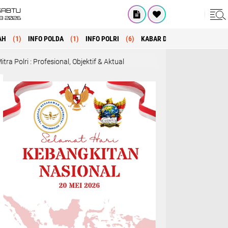
SABTU
8 2026
AH
(1)
INFO POLDA
(1)
INFO POLRI
(6)
KABAR DAERAH
(1)
MANA
nal, Objektif & Aktual