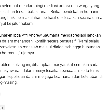
 setempat mendampingi mediasi antara dua warga yang
rselisihan terkait batas tanah. Berkat pendekatan humanis
ang baik, permasalahan berhasil diselesaikan secara damai
njut ke jalur hukum.
unaken Ipda Afri Andrew Saumana mengapresiasi langkah
dalam menangani konflik secara persuasif. “Kami selalu
nyelesaian masalah melalui dialog, sehingga hubungan
p harmonis,” ujarnya.
oblem solving ini, diharapkan masyarakat semakin sadar
musyawarah dalam menyelesaikan persoalan, serta terus
gan kepolisian dalam menjaga keamanan dan ketertiban di
ng-masing.
N
DO