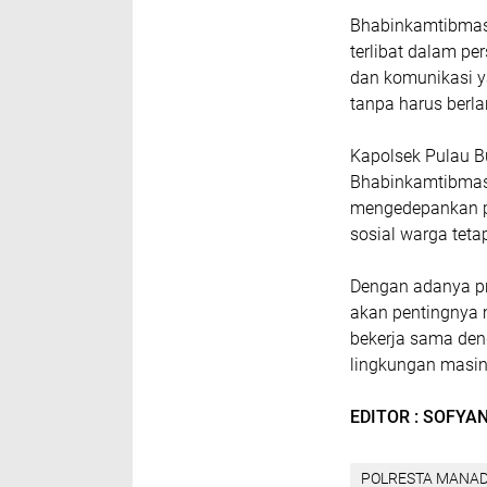
Bhabinkamtibmas
terlibat dalam pe
dan komunikasi y
tanpa harus berla
Kapolsek Pulau B
Bhabinkamtibmas 
mengedepankan pe
sosial warga teta
Dengan adanya pr
akan pentingnya 
bekerja sama den
lingkungan masi
EDITOR : SOFYA
POLRESTA MANA