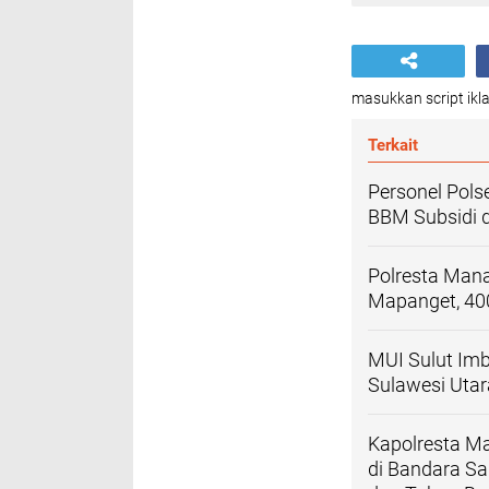
masukkan script ikla
Terkait
Personel Pol
BBM Subsidi 
Polresta Man
Mapanget, 400
MUI Sulut Im
Sulawesi Utar
Kapolresta M
di Bandara S