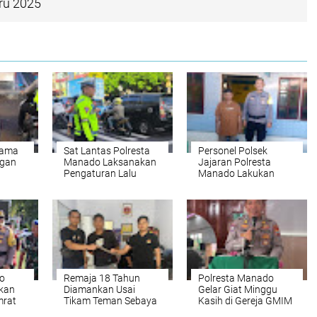
ru 2025
sama
Sat Lantas Polresta
Personel Polsek
ngan
Manado Laksanakan
Jajaran Polresta
Pengaturan Lalu
Manado Lakukan
Lintas untuk
Paja Somat untuk
Tingkatkan
Jamin Keamanan
ir
Keamanan dan
Ibadah Sholat
Kelancaran Arus di
Kota Manado
o
Remaja 18 Tahun
Polresta Manado
ukan
Diamankan Usai
Gelar Giat Minggu
mrat
Tikam Teman Sebaya
Kasih di Gereja GMIM
di Depan Alfamart
Nafiri Malalayang,