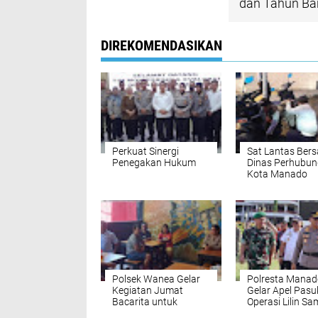
dan Tahun Ba
DIREKOMENDASIKAN
Perkuat Sinergi
Sat Lantas Ber
Penegakan Hukum
Dinas Perhubu
Kota Manado
Lakukan
Pengembosan
Kendaraan Park
Sembarangan
Polsek Wanea Gelar
Polresta Manad
Kegiatan Jumat
Gelar Apel Pas
Bacarita untuk
Operasi Lilin Sa
Meningkatkan
2024 untuk