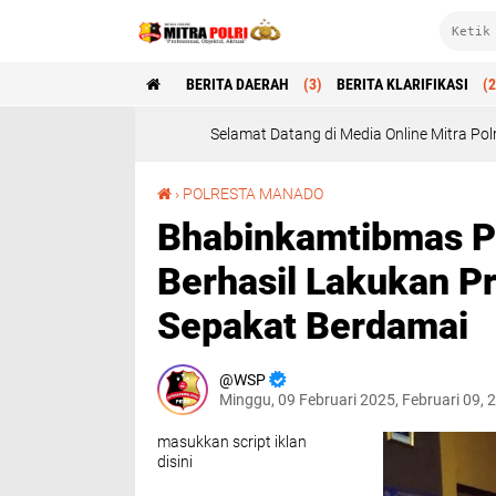
BERITA DAERAH
(3)
BERITA KLARIFIKASI
(2
Selamat Datang di Media Online Mitra Polri : Profesional, Ob
Bhabinkamtibmas Polsek Pulau Bunaken Berhasil Lakukan Problem Solving, Warga Sepakat Berdamai
›
POLRESTA MANADO
Bhabinkamtibmas P
Berhasil Lakukan P
Sepakat Berdamai
WSP
Minggu, 09 Februari 2025, Februari 09,
masukkan script iklan
disini