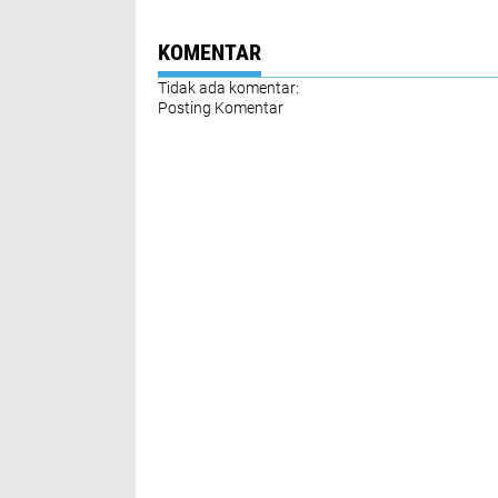
Kamtibmas di
Pengamanan Na
Kelurahan Tanjung
dan Tahun Baru
Batu
KOMENTAR
Tidak ada komentar:
Posting Komentar