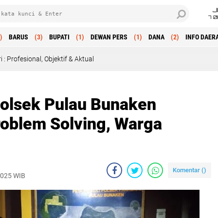
J
7 
)
BARUS
(3)
BUPATI
(1)
DEWAN PERS
(1)
DANA
(2)
INFO DAER
jektif & Aktual
olsek Pulau Bunaken
roblem Solving, Warga
Komentar (
)
 2025 WIB