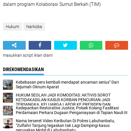
dalam program Kolaborasi Sumut Berkah.(TIM)
Hukum
Narkoba
masukkan script iklan disini
DIREKOMENDASIKAN
Kebebasan pers kembali mendapat ancaman serius" Dari
Sejumah Oknum Aparat
HUKUM SEOLAH JADI KOMODITAS: AKTIVIS SOROT
KETIDAKADILAN KASUS KORBAN PENCURIAN JADI
TERSANGKA, KELUARGA LAPOR KE PRESIDEN DAN
Kedepankan Restorative Justice, Polsek Kolang Fasilitasi
KAPOLRI
Perdamaian Perkara Dugaan Penganiayaan di Tapian Nauli III
Nama terseret Video Keributan Di Polres Labuhanbatu,
"Zulfahri Tanjung tegaskan tak Lagi Dampingi kasus
perusakan Mobil di Labuhanbatu