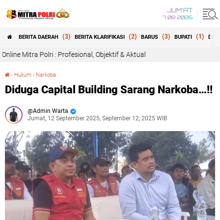
JUM'AT
7 08 2026
(3)
(2)
(3)
(1)
BERITA DAERAH
BERITA KLARIFIKASI
BARUS
BUPATI
DEW
i : Profesional, Objektif & Aktual
›
Hukum
›
Narkoba
Diduga Capital Building Sarang Narkoba…!!
Diduga Capital Building Sarang Narkoba…!!
Admin Warta
Jumat, 12 September 2025, September 12, 2025 WIB