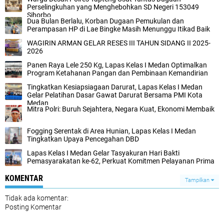
Perselingkuhan yang Menghebohkan SD Negeri 153049
Sihorbo
Dua Bulan Berlalu, Korban Dugaan Pemukulan dan
Perampasan HP di Lae Bingke Masih Menunggu Itikad Baik
WAGIRIN ARMAN GELAR RESES III TAHUN SIDANG II 2025-
2026
Panen Raya Lele 250 Kg, Lapas Kelas I Medan Optimalkan
Program Ketahanan Pangan dan Pembinaan Kemandirian
Tingkatkan Kesiapsiagaan Darurat, Lapas Kelas I Medan
Gelar Pelatihan Dasar Gawat Darurat Bersama PMI Kota
Medan
Mitra Polri: Buruh Sejahtera, Negara Kuat, Ekonomi Membaik
Fogging Serentak di Area Hunian, Lapas Kelas I Medan
Tingkatkan Upaya Pencegahan DBD
Lapas Kelas I Medan Gelar Tasyakuran Hari Bakti
Pemasyarakatan ke-62, Perkuat Komitmen Pelayanan Prima
KOMENTAR
Tampilkan
Tidak ada komentar:
Posting Komentar