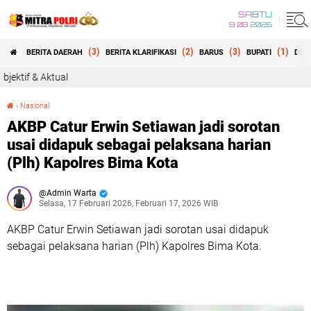
SABTU
8 08 2026
(3)
(2)
(3)
(1)
BERITA DAERAH
BERITA KLARIFIKASI
BARUS
BUPATI
DEW
›
Nasional
AKBP Catur Erwin Setiawan jadi sorotan usai didapuk sebagai pelaksana harian (Plh) Kapolres Bima Kota
AKBP Catur Erwin Setiawan jadi sorotan
usai didapuk sebagai pelaksana harian
(Plh) Kapolres Bima Kota
Admin Warta
Selasa, 17 Februari 2026, Februari 17, 2026 WIB
AKBP Catur Erwin Setiawan jadi sorotan usai didapuk
sebagai pelaksana harian (Plh) Kapolres Bima Kota.