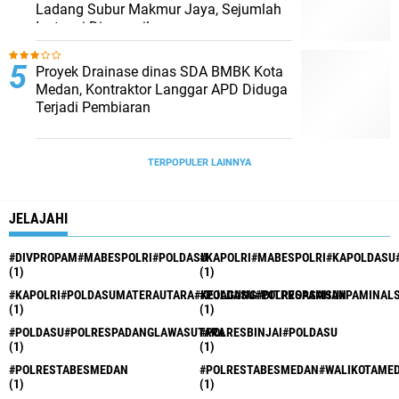
Ladang Subur Makmur Jaya, Sejumlah
Instansi Dipanggil
Proyek Drainase dinas SDA BMBK Kota
Medan, Kontraktor Langgar APD Diduga
Terjadi Pembiaran
TERPOPULER LAINNYA
JELAJAHI
#DIVPROPAM#MABESPOLRI#POLDASU
#KAPOLRI#MABESPOLRI#KAPOLDASU
(1)
(1)
#KAPOLRI#POLDASUMATERAUTARA#KEJAGUNG#DITPROPAMSU#PAMINAL
#POLDASU#POLRESASAHAN
(1)
(1)
#POLDASU#POLRESPADANGLAWASUTARA
#POLRESBINJAI#POLDASU
(1)
(1)
#POLRESTABESMEDAN
#POLRESTABESMEDAN#WALIKOTAME
(1)
(1)