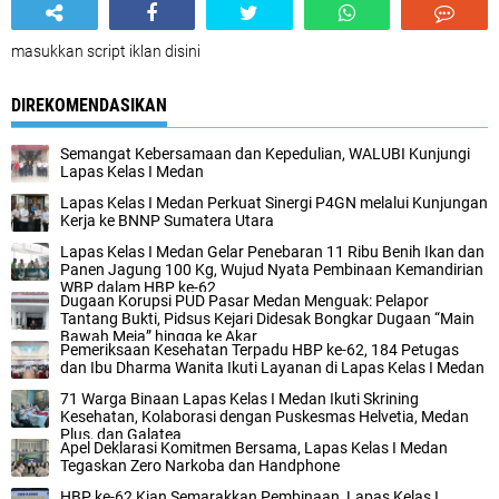
masukkan script iklan disini
DIREKOMENDASIKAN
Semangat Kebersamaan dan Kepedulian, WALUBI Kunjungi
Lapas Kelas I Medan
Lapas Kelas I Medan Perkuat Sinergi P4GN melalui Kunjungan
Kerja ke BNNP Sumatera Utara
Lapas Kelas I Medan Gelar Penebaran 11 Ribu Benih Ikan dan
Panen Jagung 100 Kg, Wujud Nyata Pembinaan Kemandirian
WBP dalam HBP ke-62
Dugaan Korupsi PUD Pasar Medan Menguak: Pelapor
Tantang Bukti, Pidsus Kejari Didesak Bongkar Dugaan “Main
Bawah Meja” hingga ke Akar
Pemeriksaan Kesehatan Terpadu HBP ke-62, 184 Petugas
dan Ibu Dharma Wanita Ikuti Layanan di Lapas Kelas I Medan
71 Warga Binaan Lapas Kelas I Medan Ikuti Skrining
Kesehatan, Kolaborasi dengan Puskesmas Helvetia, Medan
Plus, dan Galatea
Apel Deklarasi Komitmen Bersama, Lapas Kelas I Medan
Tegaskan Zero Narkoba dan Handphone
HBP ke-62 Kian Semarakkan Pembinaan, Lapas Kelas I