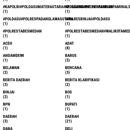
#KAPOLRI#POLDASUMATERAUTARA#KEJAGUNG#DITPROPAMSU#PAMINAL
#POLDASU#POLRESASAHAN
(1)
(1)
#POLDASU#POLRESPADANGLAWASUTARA
#POLRESBINJAI#POLDASU
(1)
(1)
#POLRESTABESMEDAN
#POLRESTABESMEDAN#WALIKOTAME
(1)
(1)
ACEH
ADAT
(1)
(8)
ANDAMDEWI
BARUS
(1)
(3)
BELAWAN
BENCANA
(2)
(3)
BERITA DAERAH
BERITA KLARIFIKASI
(3)
(2)
BINJAI
BOS
(2)
(1)
BPN
BUPATI
(1)
(1)
DAERAH
DAERAH
(3)
(21)
DANA
DELI