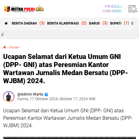
MINGGU
9 08 2026
(3)
(2)
(3)
(1)
BERITA DAERAH
BERITA KLARIFIKASI
BARUS
BUPATI
DEW
Selamat Datang di 
›
Medan
Ucapan Selamat dari Ketua Umum GNI (DPP- GNI) atas Peresmian Kantor Wartawan Jurnalis Medan Bersatu (DPP- WJBM) 2024.
Ucapan Selamat dari Ketua Umum GNI
(DPP- GNI) atas Peresmian Kantor
Wartawan Jurnalis Medan Bersatu (DPP-
WJBM) 2024.
Admin Warta
Kamis, 17 Oktober 2024, Oktober 17, 2024 WIB
Ucapan Selamat dari Ketua Umum GNI (DPP- GNI) atas
Peresmian Kantor Wartawan Jurnalis Medan Bersatu (DPP-
WJBM) 2024.