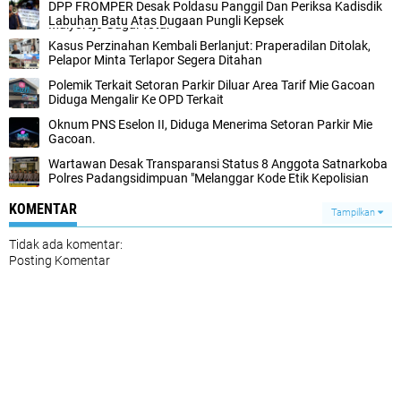
DPP FROMPER Desak Poldasu Panggil Dan Periksa Kadisdik
Mulyorejo Hidup di Atas Bahaya, Pengawasan Pemdes
Labuhan Batu Atas Dugaan Pungli Kepsek
Mulyorejo Gagal Total
Kasus Perzinahan Kembali Berlanjut: Praperadilan Ditolak,
Pelapor Minta Terlapor Segera Ditahan
Polemik Terkait Setoran Parkir Diluar Area Tarif Mie Gacoan
Diduga Mengalir Ke OPD Terkait
Oknum PNS Eselon II, Diduga Menerima Setoran Parkir Mie
Gacoan.
Wartawan Desak Transparansi Status 8 Anggota Satnarkoba
Polres Padangsidimpuan "Melanggar Kode Etik Kepolisian
KOMENTAR
Tampilkan
Tidak ada komentar:
Posting Komentar