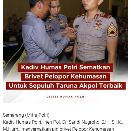
Semarang (Mitra Polri)
Kadiv Humas Polri, Irjen Pol. Dr. Sandi Nugroho, S.H., S.I.K.,
M.Hum., menyematkan pin brivet Pelopor Kehumasan