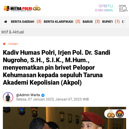
SABTU
8 08 2026
(3)
(2)
(3)
(1)
BERITA DAERAH
BERITA KLARIFIKASI
BARUS
BUPATI
DEW
Selamat 
›
Medan
Kadiv Humas Polri, Irjen Pol. Dr. Sandi Nugroho, S.H., S.I.K., M.Hum., menyematkan pin brivet Pelopor Kehumasan kepada sepuluh Taruna Akademi Kepolisian (Akpol)
Kadiv Humas Polri, Irjen Pol. Dr. Sandi
Nugroho, S.H., S.I.K., M.Hum.,
menyematkan pin brivet Pelopor
Kehumasan kepada sepuluh Taruna
Akademi Kepolisian (Akpol)
Admin Warta
Selasa, 07 Januari 2025, Januari 07, 2025 WIB