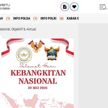
SABTU
8 2026
AH
(1)
INFO POLDA
(1)
INFO POLRI
(6)
KABAR DAERAH
(1)
MANA
 & Aktual