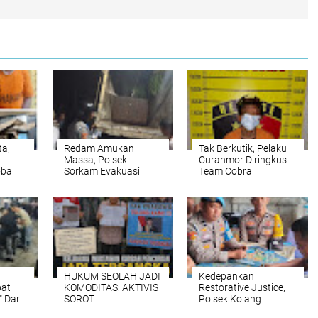
ta,
Redam Amukan
Tak Berkutik, Pelaku
Massa, Polsek
Curanmor Diringkus
oba
Sorkam Evakuasi
Team Cobra
Sopir Truk Terduga
Satreskrim Polres
Pelaku Asusila
Binjai
HUKUM SEOLAH JADI
Kedepankan
pat
KOMODITAS: AKTIVIS
Restorative Justice,
 Dari
SOROT
Polsek Kolang
m
KETIDAKADILAN
Fasilitasi Perdamaian