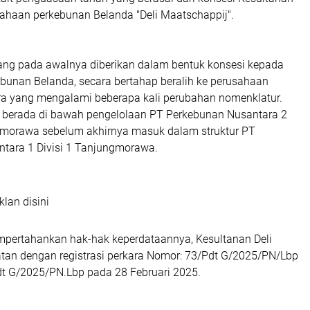
sahaan perkebunan Belanda "Deli Maatschappij"
.
yang pada awalnya diberikan dalam bentuk konsesi kepada
bunan Belanda, secara bertahap
beralih ke perusahaan
ra
yang mengalami beberapa kali perubahan nomenklatur.
ni berada di bawah pengelolaan
PT Perkebunan Nusantara 2
ngmorawa
sebelum akhirnya masuk dalam struktur
PT
tara 1 Divisi 1 Tanjungmorawa
.
klan disini
ertahankan hak-hak keperdataannya, Kesultanan Deli
atan dengan
registrasi perkara Nomor: 73/Pdt G/2025/PN/Lbp
dt G/2025/PN.Lbp
pada
28 Februari 2025
.