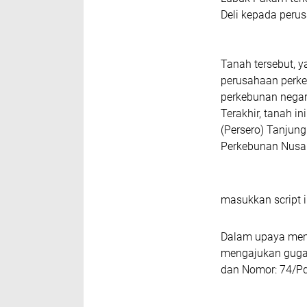
Deli kepada peru
Tanah tersebut, 
perusahaan perke
perkebunan nega
Terakhir, tanah i
(Persero) Tanju
Perkebunan Nusan
masukkan script i
Dalam upaya memp
mengajukan gug
dan Nomor: 74/P