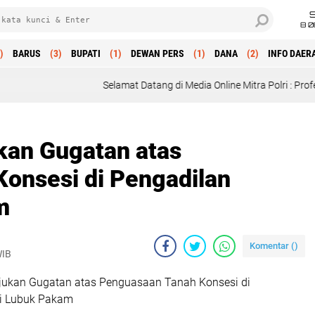
8 0
)
BARUS
(3)
BUPATI
(1)
DEWAN PERS
(1)
DANA
(2)
INFO DAER
Selamat Datang di Media Online Mitra Polri : Profesional, Objektif
ukan Gugatan atas
onsesi di Pengadilan
m
Komentar (
)
WIB
Ajukan Gugatan atas Penguasaan Tanah Konsesi di
ri Lubuk Pakam