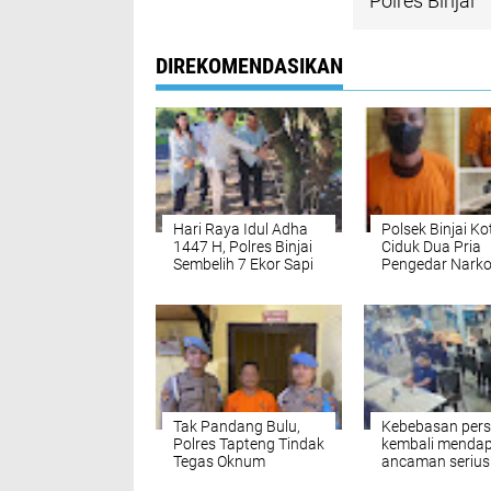
Polres Binjai
DIREKOMENDASIKAN
Hari Raya Idul Adha
Polsek Binjai Ko
1447 H, Polres Binjai
Ciduk Dua Pria
Sembelih 7 Ekor Sapi
Pengedar Nark
dan 3 Ekor Kambing
Tak Pandang Bulu,
Kebebasan pers
Polres Tapteng Tindak
kembali menda
Tegas Oknum
ancaman serius"
Personel Terlibat
Sejumah Oknu