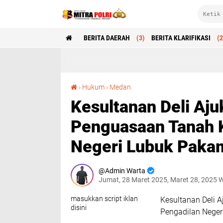
BERITA DAERAH
(3)
BERITA KLARIFIKASI
(2
Kesultanan Deli Ajukan Gugatan atas Penguasaan Tanah Konsesi di Pengadilan Negeri Lubuk Pakam
›
Hukum
›
Medan
Kesultanan Deli Aj
Penguasaan Tanah K
Negeri Lubuk Paka
Admin Warta
Jumat, 28 Maret 2025, Maret 28, 2025 
masukkan script iklan
Kesultanan Deli 
disini
Pengadilan Nege