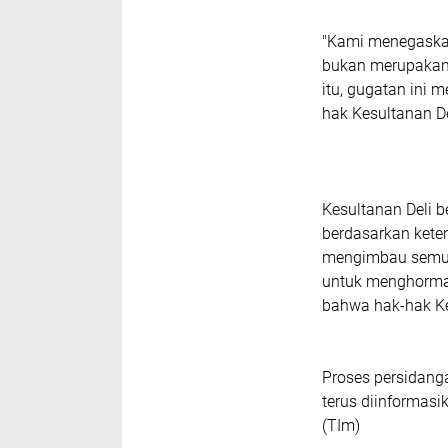
"Kami menegaskan
bukan merupakan 
itu, gugatan ini
hak Kesultanan Del
Kesultanan Deli 
berdasarkan kete
mengimbau semua
untuk
menghormat
bahwa hak-hak Ke
Proses persidang
terus diinformas
(TIm)