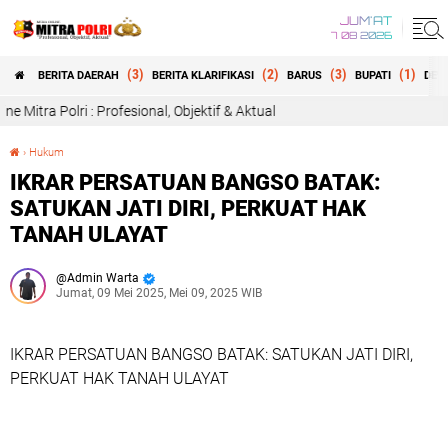
JUM'AT
7 08 2026
(3)
(2)
(3)
(1)
BERITA DAERAH
BERITA KLARIFIKASI
BARUS
BUPATI
DEW
rofesional, Objektif & Aktual
›
Hukum
IKRAR PERSATUAN BANGSO BATAK: SATUKAN JATI DIRI, PERKUAT HAK TANAH ULAYAT
IKRAR PERSATUAN BANGSO BATAK:
SATUKAN JATI DIRI, PERKUAT HAK
TANAH ULAYAT
Admin Warta
Jumat, 09 Mei 2025, Mei 09, 2025 WIB
IKRAR PERSATUAN BANGSO BATAK: SATUKAN JATI DIRI,
PERKUAT HAK TANAH ULAYAT