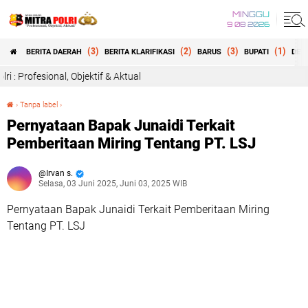
MINGGU
9 08 2026
(3)
(2)
(3)
(1)
BERITA DAERAH
BERITA KLARIFIKASI
BARUS
BUPATI
DEW
ektif & Aktual
›
Tanpa label
›
Pernyataan Bapak Junaidi Terkait Pemberitaan Miring Tentang PT. LSJ
Pernyataan Bapak Junaidi Terkait
Pemberitaan Miring Tentang PT. LSJ
Irvan s.
Selasa, 03 Juni 2025, Juni 03, 2025 WIB
Pernyataan Bapak Junaidi Terkait Pemberitaan Miring
Tentang PT. LSJ