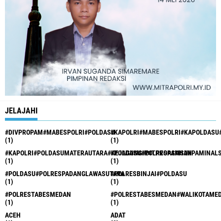
JELAJAHI
#DIVPROPAM#MABESPOLRI#POLDASU
#KAPOLRI#MABESPOLRI#KAPOLDASU
(1)
(1)
#KAPOLRI#POLDASUMATERAUTARA#KEJAGUNG#DITPROPAMSU#PAMINAL
#POLDASU#POLRESASAHAN
(1)
(1)
#POLDASU#POLRESPADANGLAWASUTARA
#POLRESBINJAI#POLDASU
(1)
(1)
#POLRESTABESMEDAN
#POLRESTABESMEDAN#WALIKOTAME
(1)
(1)
ACEH
ADAT