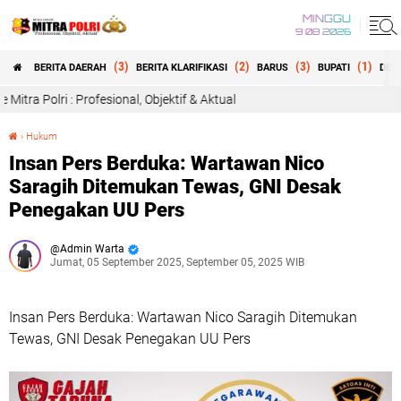
MINGGU
9 08 2026
(3)
(2)
(3)
(1)
BERITA DAERAH
BERITA KLARIFIKASI
BARUS
BUPATI
DEW
esional, Objektif & Aktual
›
Hukum
Insan Pers Berduka: Wartawan Nico Saragih Ditemukan Tewas, GNI Desak Penegakan UU Pers
Insan Pers Berduka: Wartawan Nico
Saragih Ditemukan Tewas, GNI Desak
Penegakan UU Pers
Admin Warta
Jumat, 05 September 2025, September 05, 2025 WIB
Insan Pers Berduka: Wartawan Nico Saragih Ditemukan
Tewas, GNI Desak Penegakan UU Pers