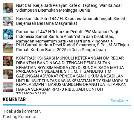
Niat Cari Kerja Jadi Pelayan Kafe di Tapteng, Wanita Asal
Sidempuan Ditemukan Meninggal Dunia
Rayakan Idul Fitri 1447 H, Kapolres Tapanuli Tengah Sholat
Berjemaah Bersama Masyarakat
Ramadhan 1447 H Tebarkan Peduli : PW Matahari Pagi
Indonesia Sumut Santuni Anak Yatim dan Disabilitas,
Ramadan Momentum Satukan Hati untuk Indonesia
PLH Camat Andam Dewi Rudolf Simamora, S.Pd., M.Si Tinjau
Rumah Korban Banjir 2025 di Desa Pangaribuan
KONTRADIKSI SAKSI MUNCUL! KETERANGAN OM REGAR
DIBANTAH BANG NAGA DI TENGAH PENGUSUTAN
KEMATIAN BOY SIMAMORA (20) DI SUNGAI SAGA MATUA
PARLAUNGAN SILALAHI, S.H., M.H. GANDENG TIM
GABUNGAN ADVOKAT PENEGAKAN HUKUM & KEADILAN
UNTUK USUT TUNTAS KASUS KEMATIAN BOY SIMAMORA DI
KEPALA SMPN 1 BARUS GANDENG ORANGTUA TETAPKAN
TAPANULI TENGAH
HARGA SERAGAM RP370 RIBU, JADI CONTOH
TRANSPARANSI
KOMENTAR
Tampilkan
Tidak ada komentar:
Posting Komentar