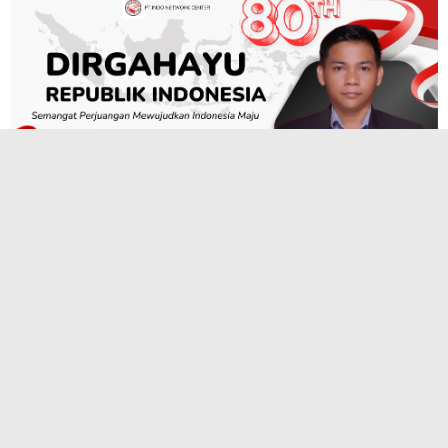
TERPOPULER
PLH Camat Andam Dewi Rudolf
Simamora, S.Pd., M.Si Tinjau Rumah
Korban Banjir 2025 di Desa Pangaribuan
Bersama Sihar Sitorus, BPJS Kesehatan
Gelar Sosialisasi JKN-KIS di Aula Paroki