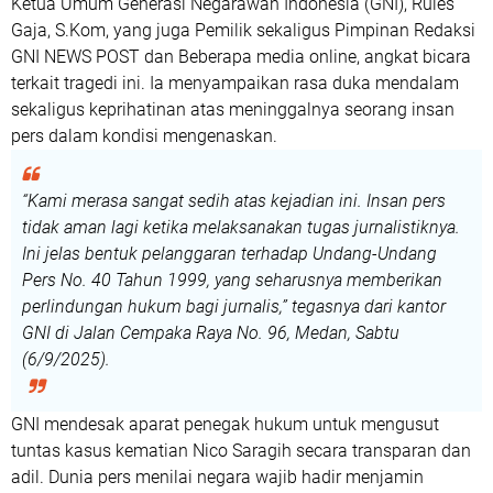
Ketua Umum
Generasi Negarawan Indonesia (GNI)
,
Rules
Gaja, S.Kom
, yang juga Pemilik sekaligus Pimpinan Redaksi
GNI NEWS POST dan Beberapa media online, angkat bicara
terkait tragedi ini. Ia menyampaikan rasa duka mendalam
sekaligus keprihatinan atas meninggalnya seorang insan
pers dalam kondisi mengenaskan.
“Kami merasa sangat sedih atas kejadian ini. Insan pers
tidak aman lagi ketika melaksanakan tugas jurnalistiknya.
Ini jelas bentuk pelanggaran terhadap
Undang-Undang
Pers No. 40 Tahun 1999
, yang seharusnya memberikan
perlindungan hukum bagi jurnalis,” tegasnya dari kantor
GNI di Jalan Cempaka Raya No. 96, Medan, Sabtu
(6/9/2025).
GNI mendesak aparat penegak hukum untuk mengusut
tuntas kasus kematian Nico Saragih secara transparan dan
adil. Dunia pers menilai negara wajib hadir menjamin