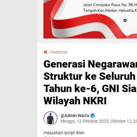
Generasi Negarawan Indonesia (GNI) Perluas Struktur ke Seluruh Indonesia,Menuju Ulang Tahun ke-6, GNI Siap Berkibar di Seluruh Wilayah NKRI
›
Nasional
Generasi Negarawan
Struktur ke Seluru
Tahun ke-6, GNI Sia
Wilayah NKRI
Admin Warta
Minggu, 12 Oktober 2025, Oktober 12, 
masukkan script iklan