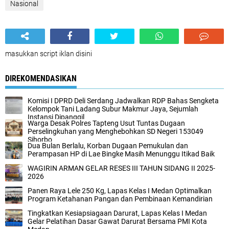
Nasional
masukkan script iklan disini
DIREKOMENDASIKAN
Komisi I DPRD Deli Serdang Jadwalkan RDP Bahas Sengketa
Kelompok Tani Ladang Subur Makmur Jaya, Sejumlah
Instansi Dipanggil
Warga Desak Polres Tapteng Usut Tuntas Dugaan
Perselingkuhan yang Menghebohkan SD Negeri 153049
Sihorbo
Dua Bulan Berlalu, Korban Dugaan Pemukulan dan
Perampasan HP di Lae Bingke Masih Menunggu Itikad Baik
WAGIRIN ARMAN GELAR RESES III TAHUN SIDANG II 2025-
2026
Panen Raya Lele 250 Kg, Lapas Kelas I Medan Optimalkan
Program Ketahanan Pangan dan Pembinaan Kemandirian
Tingkatkan Kesiapsiagaan Darurat, Lapas Kelas I Medan
Gelar Pelatihan Dasar Gawat Darurat Bersama PMI Kota