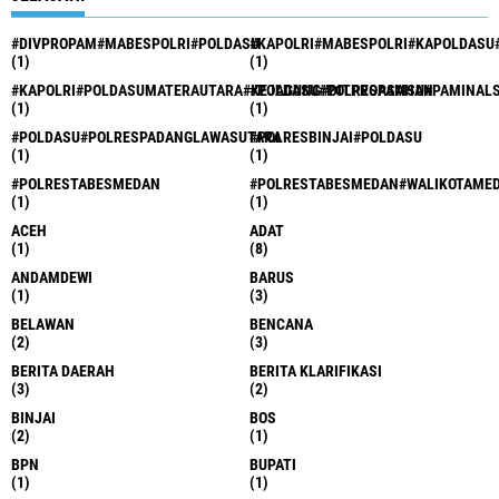
#DIVPROPAM#MABESPOLRI#POLDASU
#KAPOLRI#MABESPOLRI#KAPOLDASU
(1)
(1)
#KAPOLRI#POLDASUMATERAUTARA#KEJAGUNG#DITPROPAMSU#PAMINAL
#POLDASU#POLRESASAHAN
(1)
(1)
#POLDASU#POLRESPADANGLAWASUTARA
#POLRESBINJAI#POLDASU
(1)
(1)
#POLRESTABESMEDAN
#POLRESTABESMEDAN#WALIKOTAME
(1)
(1)
ACEH
ADAT
(1)
(8)
ANDAMDEWI
BARUS
(1)
(3)
BELAWAN
BENCANA
(2)
(3)
BERITA DAERAH
BERITA KLARIFIKASI
(3)
(2)
BINJAI
BOS
(2)
(1)
BPN
BUPATI
(1)
(1)