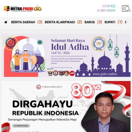
KAMIS
6 08 2026
(3)
(2)
(3)
(1)
BERITA DAERAH
BERITA KLARIFIKASI
BARUS
BUPATI
DEW