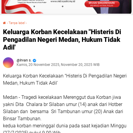
›
Tanpa label
›
Keluarga Korban Kecelakaan "Histeris Di Pengadilan Negeri Medan, Hukum Tidak Adil'
Keluarga Korban Kecelakaan "Histeris Di
Pengadilan Negeri Medan, Hukum Tidak
Adil'
Irvan s.
Kamis, 20 November 2025, November 20, 2025 WIB
Keluarga Korban Kecelakaan "Histeris Di Pengadilan Negeri
Medan, Hukum Tidak Adil'
Medan - Tragedi kecelakaan Merenggut dua Korban jiwa
yakni Dita Chalara br Silaban umur (14) anak dari Hotber
Silaban dan bersama Sri Tambunan umur (20) Anak dari
Binsar Tambunan.
kedua korban meninggal dunia pada saat kejadian Minggu
(27/7/2025) pukul 9.00 Wib.