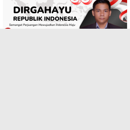
TERPOPULER
Proyek Drainase dinas SDA BMBK Kota
Medan, Kontraktor Langgar APD Diduga
Terjadi Pembiaran
PLH Camat Andam Dewi Rudolf
Simamora, S.Pd., M.Si Tinjau Rumah
Korban Banjir 2025 di Desa Pangaribuan