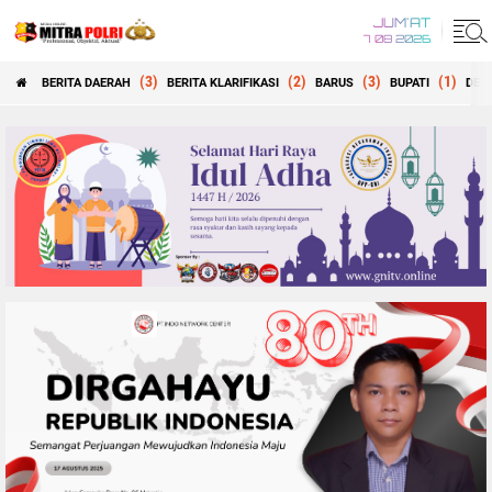
JUM'AT
7 08 2026
(3)
(2)
(3)
(1)
BERITA DAERAH
BERITA KLARIFIKASI
BARUS
BUPATI
DEW