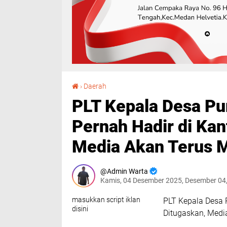
PLT Kepala Desa Purba Tua Diduga Tidak Pernah Hadir di Kantor Desa Sejak Ditugaskan, Media Akan Terus Memantau**
›
Daerah
PLT Kepala Desa Pu
Pernah Hadir di Kan
Media Akan Terus 
Admin Warta
Kamis, 04 Desember 2025, Desember 04
masukkan script iklan
PLT Kepala Desa 
disini
Ditugaskan, Med