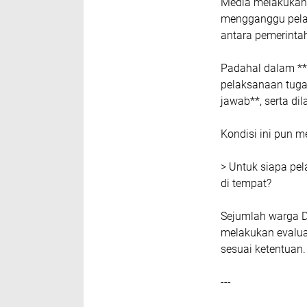
Media melakukan 
mengganggu pelay
antara pemerinta
Padahal dalam **p
pelaksanaan tuga
jawab**, serta di
Kondisi ini pun m
> Untuk siapa pel
di tempat?
Sejumlah warga D
melakukan evalua
sesuai ketentuan.
---