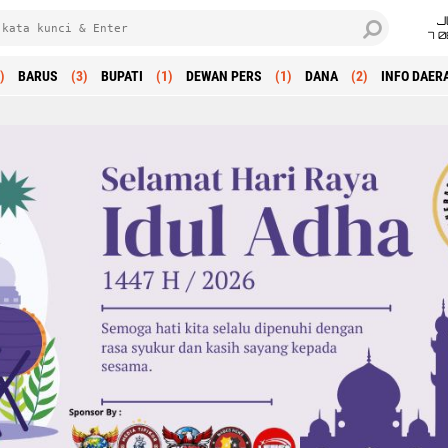
J
7 
)
BARUS
(3)
BUPATI
(1)
DEWAN PERS
(1)
DANA
(2)
INFO DAER