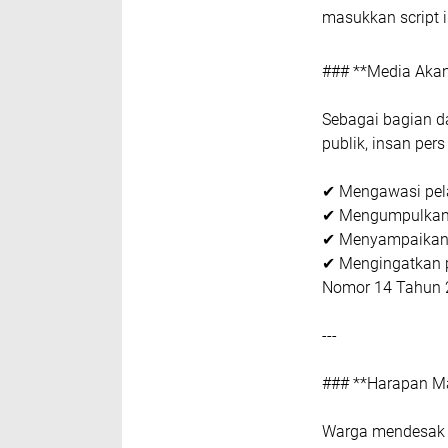
masukkan script i
### **Media Akan
Sebagai bagian da
publik, insan pers
✔ Mengawasi pel
✔ Mengumpulkan d
✔ Menyampaikan 
✔ Mengingatkan p
Nomor 14 Tahun 2
---
### **Harapan M
Warga mendesak p