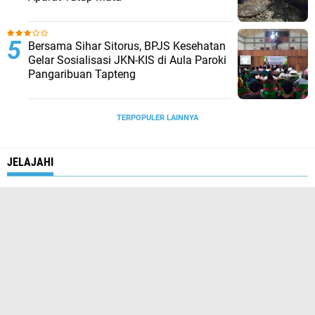
Bersama Sihar Sitorus, BPJS Kesehatan
Gelar Sosialisasi JKN-KIS di Aula Paroki
Pangaribuan Tapteng
TERPOPULER LAINNYA
JELAJAHI
#DIVPROPAM#MABESPOLRI#POLDASU
#KAPOLRI#MABESPOLRI#KAPOLDASU
(1)
(1)
#KAPOLRI#POLDASUMATERAUTARA#KEJAGUNG#DITPROPAMSU#PAMINAL
#POLDASU#POLRESASAHAN
(1)
(1)
#POLDASU#POLRESPADANGLAWASUTARA
#POLRESBINJAI#POLDASU
(1)
(1)
#POLRESTABESMEDAN
#POLRESTABESMEDAN#WALIKOTAME
(1)
(1)
ACEH
ADAT