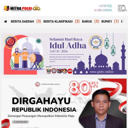
KAMIS
6 08 2026
(3)
(2)
(3)
(1)
BERITA DAERAH
BERITA KLARIFIKASI
BARUS
BUPATI
DEW