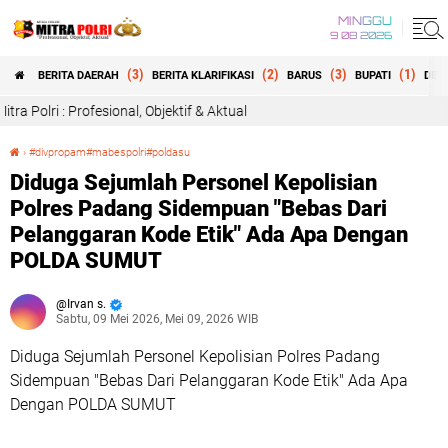
MINGGU
9 08 2026
(3)
(2)
(3)
(1)
BERITA DAERAH
BERITA KLARIFIKASI
BARUS
BUPATI
DEW
ional, Objektif & Aktual
›
#divpropam#mabespolri#poldasu
Diduga Sejumlah Personel Kepolisian Polres Padang Sidempuan "Bebas Dari Pelanggaran Kode Etik" Ada Apa Dengan POLDA SUMUT
Diduga Sejumlah Personel Kepolisian
Polres Padang Sidempuan "Bebas Dari
Pelanggaran Kode Etik" Ada Apa Dengan
POLDA SUMUT
Irvan s.
Sabtu, 09 Mei 2026, Mei 09, 2026 WIB
Diduga Sejumlah Personel Kepolisian Polres Padang
Sidempuan "Bebas Dari Pelanggaran Kode Etik" Ada Apa
Dengan POLDA SUMUT