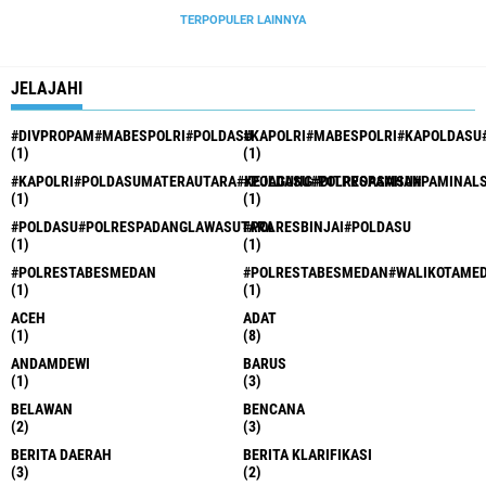
TERPOPULER LAINNYA
JELAJAHI
#DIVPROPAM#MABESPOLRI#POLDASU
#KAPOLRI#MABESPOLRI#KAPOLDASU
(1)
(1)
#KAPOLRI#POLDASUMATERAUTARA#KEJAGUNG#DITPROPAMSU#PAMINAL
#POLDASU#POLRESASAHAN
(1)
(1)
#POLDASU#POLRESPADANGLAWASUTARA
#POLRESBINJAI#POLDASU
(1)
(1)
#POLRESTABESMEDAN
#POLRESTABESMEDAN#WALIKOTAME
(1)
(1)
ACEH
ADAT
(1)
(8)
ANDAMDEWI
BARUS
(1)
(3)
BELAWAN
BENCANA
(2)
(3)
BERITA DAERAH
BERITA KLARIFIKASI
(3)
(2)