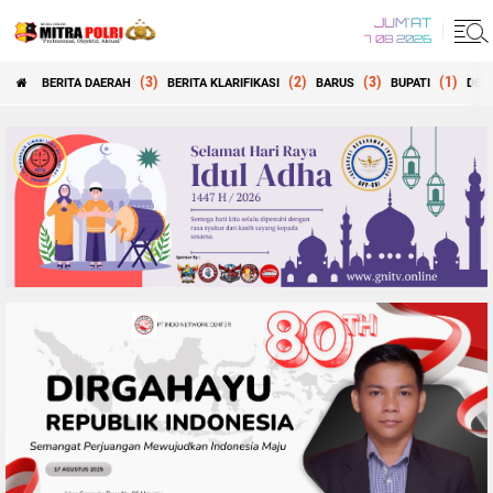
JUM'AT
7 08 2026
(3)
(2)
(3)
(1)
BERITA DAERAH
BERITA KLARIFIKASI
BARUS
BUPATI
DEW