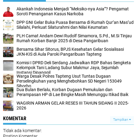
Akankah Indonesia Menjadi “Meksiko-nya Asia”? Pengamat
Soroti Penanganan Kasus Narkoba
DPP GNI Gelar Buka Puasa Bersama di Rumah Qur’an Mas’ud
Silalahi, Perkuat Silaturahmi dan Nilai Keumatan
PLH Camat Andam Dewi Rudolf Simamora, S.Pd., M.Si Tinjau
Rumah Korban Banjir 2025 di Desa Pangaribuan
Bersama Sihar Sitorus, BPJS Kesehatan Gelar Sosialisasi
JKN-KIS di Aula Paroki Pangaribuan Tapteng
Komisi I DPRD Deli Serdang Jadwalkan RDP Bahas Sengketa
Kelompok Tani Ladang Subur Makmur Jaya, Sejumlah
Instansi Dipanggil
Warga Desak Polres Tapteng Usut Tuntas Dugaan
Perselingkuhan yang Menghebohkan SD Negeri 153049
Sihorbo
Dua Bulan Berlalu, Korban Dugaan Pemukulan dan
Perampasan HP di Lae Bingke Masih Menunggu Itikad Baik
WAGIRIN ARMAN GELAR RESES III TAHUN SIDANG II 2025-
2026
KOMENTAR
Tampilkan
Tidak ada komentar:
Posting Komentar