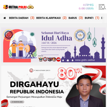
KAMIS
6 08 2026
(3)
(2)
(3)
(1)
BERITA DAERAH
BERITA KLARIFIKASI
BARUS
BUPATI
DEW