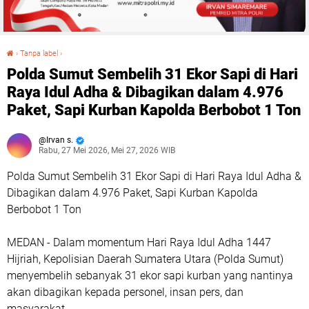
›
Tanpa label
›
Polda Sumut Sembelih 31 Ekor Sapi di Hari Raya Idul Adha & Dibagikan dalam 4.976 Paket, Sapi Kurban Kapolda Berbobot 1 Ton
Polda Sumut Sembelih 31 Ekor Sapi di Hari
Raya Idul Adha & Dibagikan dalam 4.976
Paket, Sapi Kurban Kapolda Berbobot 1 Ton
Irvan s.
Rabu, 27 Mei 2026, Mei 27, 2026 WIB
Polda Sumut Sembelih 31 Ekor Sapi di Hari Raya Idul Adha &
Dibagikan dalam 4.976 Paket, Sapi Kurban Kapolda
Berbobot 1 Ton
MEDAN - Dalam momentum Hari Raya Idul Adha 1447
Hijriah, Kepolisian Daerah Sumatera Utara (Polda Sumut)
menyembelih sebanyak 31 ekor sapi kurban yang nantinya
akan dibagikan kepada personel, insan pers, dan
masyarakat.