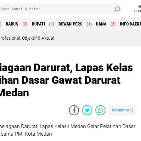
8 0
)
BARUS
(3)
BUPATI
(1)
DEWAN PERS
(1)
DANA
(2)
INFO DAER
tif & Aktual
iagaan Darurat, Lapas Kelas
ihan Dasar Gawat Darurat
 Medan
Komentar (
)
psiagaan Darurat, Lapas Kelas I Medan Gelar Pelatihan Dasar
ersama PMI Kota Medan