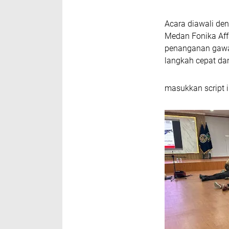
Acara diawali de
Medan Fonika Af
penanganan gawa
langkah cepat da
masukkan script i