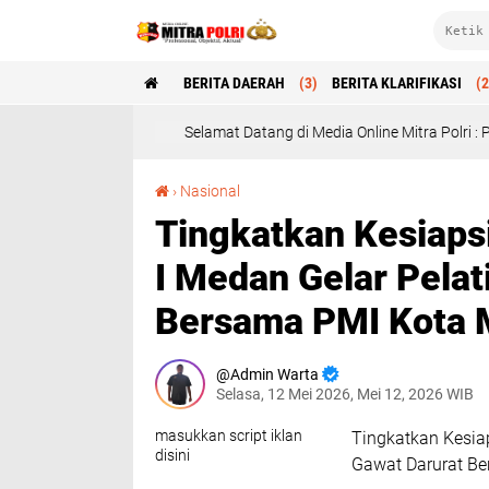
BERITA DAERAH
(3)
BERITA KLARIFIKASI
(2
Selamat Datang di Media Online Mitra Polri : Profesional, Objek
Tingkatkan Kesiapsiagaan Darurat, Lapas Kelas I Medan Gelar Pelatihan Dasar Gawat Darurat Bersama PMI Kota Medan
›
Nasional
Tingkatkan Kesiaps
I Medan Gelar Pelat
Bersama PMI Kota
Admin Warta
Selasa, 12 Mei 2026, Mei 12, 2026 WIB
masukkan script iklan
Tingkatkan Kesia
disini
Gawat Darurat B