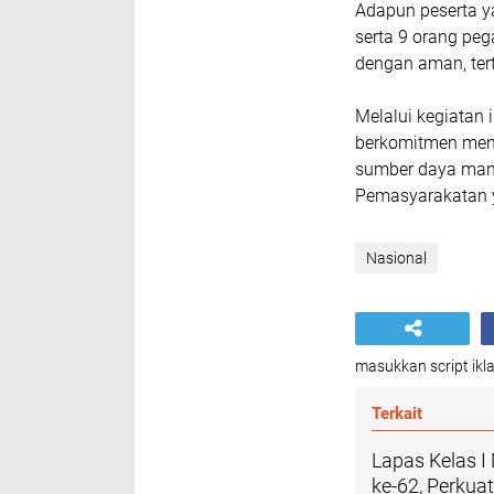
Adapun peserta ya
serta 9 orang pe
dengan aman, tert
Melalui kegiatan
berkomitmen meni
sumber daya man
Pemasyarakatan y
Nasional
masukkan script ikla
Terkait
Lapas Kelas I
ke-62, Perku