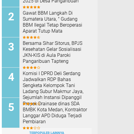
2025 di Desa Pangaribuan
Gawat BBM Langkah Di
Sumatera Utara, " Gudang
BBM Ilegal Tetap Beroperasi
Aparat Tutup Mata
Bersama Sihar Sitorus, BPJS
Kesehatan Gelar Sosialisasi
JKN-KIS di Aula Paroki
Pangaribuan Tapteng
Komisi I DPRD Deli Serdang
Jadwalkan RDP Bahas
Sengketa Kelompok Tani
Ladang Subur Makmur Jaya,
Sejumlah Instansi Dipanggil
Proyek Drainase dinas SDA
BMBK Kota Medan, Kontraktor
Langgar APD Diduga Terjadi
Pembiaran
TERPOPULER LAINNYA