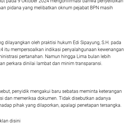
t pada 9 Oktober 2024 mengonfirmasi bahwa penyelidikan
aan pidana yang melibatkan oknum pejabat BPN masih
ng dilayangkan oleh praktisi hukum Edi Sipayung, S.H. pada
24 itu mempersoalkan indikasi penyalahgunaan kewenangan
inistrasi pertanahan. Namun hingga Lima bulan lebih
an perkara dinilai lambat dan minim transparansi.
ebut, penyidik mengakui baru sebatas meminta keterangan
ksi dan memeriksa dokumen. Tidak disebutkan adanya
hadap pihak yang dilaporkan, apalagi penetapan tersangka.
klan disini