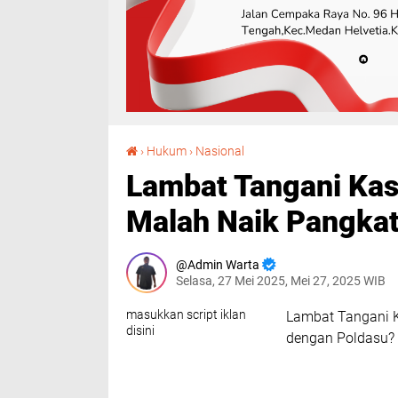
Lambat Tangani Kasus, Kakan BPN Deli Serdang Malah Naik Pangkat: Ada Apa dengan Poldasu?
›
Hukum
›
Nasional
Lambat Tangani Kas
Malah Naik Pangkat
Admin Warta
Selasa, 27 Mei 2025, Mei 27, 2025 WIB
masukkan script iklan
Lambat Tangani K
disini
dengan Poldasu?