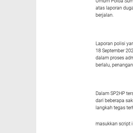
Umum Polda Sumu
atas laporan dug
berjalan.
Laporan polisi ya
18 September 20
dalam proses adm
berlalu, penangan
Dalam SP2HP ters
dari beberapa sa
langkah tegas ter
masukkan script i