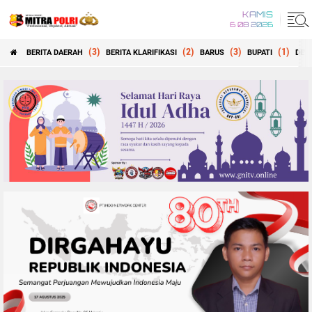
KAMIS
6 08 2026
(3)
(2)
(3)
(1)
BERITA DAERAH
BERITA KLARIFIKASI
BARUS
BUPATI
DEW