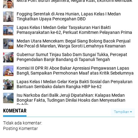
Mitra Polri: Buruh Sejahtera, Negara Kuat, Ekonomi Membaik
Fogging Serentak di Area Hunian, Lapas Kelas I Medan
Tingkatkan Upaya Pencegahan DBD
Lapas Kelas I Medan Gelar Tasyakuran Hari Bakti
Pemasyarakatan ke-62, Perkuat Komitmen Pelayanan Prima
Medan Utara Mencekam: Begal Siang Bolong Bacok Penjual
Mie Pecal di Marelan, Warga Soroti Lemahnya Keamanan
Gubernur Sumut Tinjau Sabo Dam Sungai Tukka, Percepat
Pengendalian Banjir Bandang di Tapanuli Tengah
Komisi III DPR RI Aboe Bakar Apresiasi Pengawasan Lapas
Bangli, Sampaikan Permohonan Maaf atas Kritik Sebelumnya
Lapas Kelas I Medan Gelar Kerja Bakti Sosial dan Penyaluran
Bantuan Sembako dalam Rangka HBP ke-62
Isu Narkoba dari Balik Jeruji Dipatahkan: Kalapas Medan
Bongkar Fakta, Tudingan Dinilai Hoaks dan Menyesatkan
Publik
KOMENTAR
Tampilkan
Tidak ada komentar:
Posting Komentar