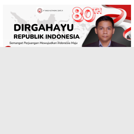
TERPOPULER
Proyek Drainase dinas SDA BMBK Kota
Medan, Kontraktor Langgar APD Diduga
Terjadi Pembiaran