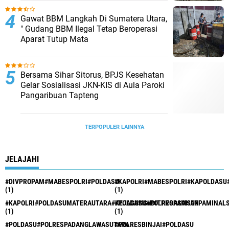
Gawat BBM Langkah Di Sumatera Utara,
" Gudang BBM Ilegal Tetap Beroperasi
Aparat Tutup Mata
Bersama Sihar Sitorus, BPJS Kesehatan
Gelar Sosialisasi JKN-KIS di Aula Paroki
Pangaribuan Tapteng
TERPOPULER LAINNYA
JELAJAHI
#DIVPROPAM#MABESPOLRI#POLDASU
#KAPOLRI#MABESPOLRI#KAPOLDASU
(1)
(1)
#KAPOLRI#POLDASUMATERAUTARA#KEJAGUNG#DITPROPAMSU#PAMINAL
#POLDASU#POLRESASAHAN
(1)
(1)
#POLDASU#POLRESPADANGLAWASUTARA
#POLRESBINJAI#POLDASU