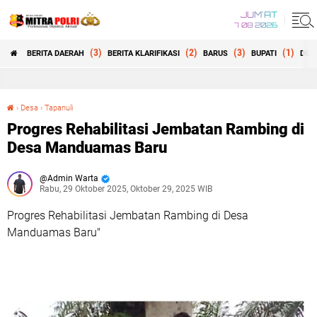
JUM'AT
7 08 2026
(3)
(2)
(3)
(1)
BERITA DAERAH
BERITA KLARIFIKASI
BARUS
BUPATI
DEW
Selamat Datang di M
›
Desa
›
Tapanuli
Progres Rehabilitasi Jembatan Rambing di Desa Manduamas Baru
Progres Rehabilitasi Jembatan Rambing di
Desa Manduamas Baru
Admin Warta
Rabu, 29 Oktober 2025, Oktober 29, 2025 WIB
Progres Rehabilitasi Jembatan Rambing di Desa
Manduamas Baru"