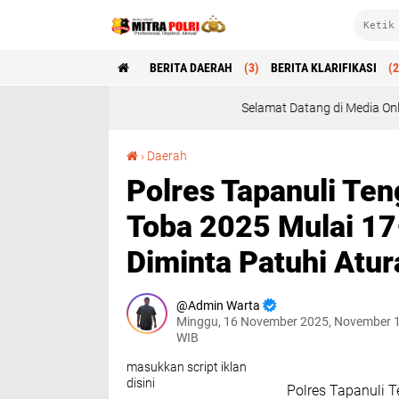
BERITA DAERAH
(3)
BERITA KLARIFIKASI
(2
Selamat Datang di Media Online Mitra Polri : P
Polres Tapanuli Tengah Gelar Operasi Zebra Toba 2025 Mulai 17–30 November: Pengendara Diminta Patuhi Aturan Lalu Lintas
›
Daerah
Polres Tapanuli Ten
Toba 2025 Mulai 1
Diminta Patuhi Atur
Admin Warta
Minggu, 16 November 2025, November 1
WIB
masukkan script iklan
disini
Polres Tapanuli 