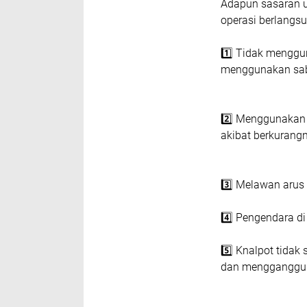
Adapun sasaran u
operasi berlangsu
1️⃣ Tidak menggu
menggunakan sabu
2️⃣ Menggunakan
akibat berkurangn
3️⃣ Melawan arus
4️⃣ Pengendara d
5️⃣ Knalpot tida
dan mengganggu