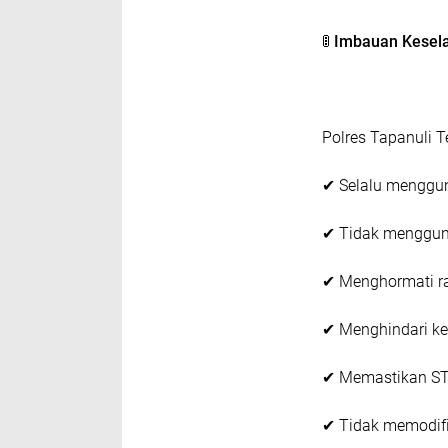
🚦
Imbauan Kesel
Polres Tapanuli 
✔ Selalu menggun
✔ Tidak mengguna
✔ Menghormati r
✔ Menghindari keb
✔ Memastikan STN
✔ Tidak memodifi