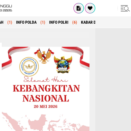
INGGU
8 2026
AH
(1)
INFO POLDA
(1)
INFO POLRI
(6)
KABAR DAERAH
(1)
MANA