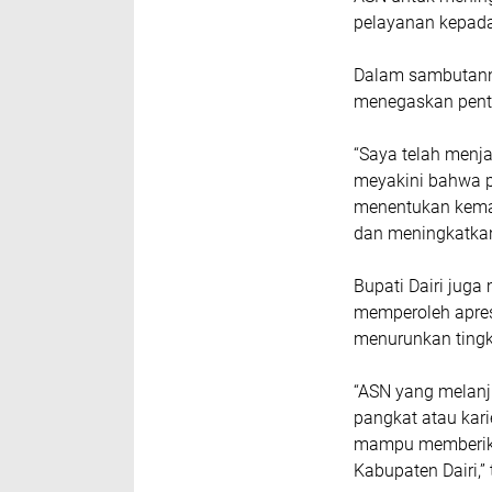
pelayanan kepada
Dalam sambutanny
menegaskan pent
“Saya telah menj
meyakini bahwa p
menentukan kemaju
dan meningkatkan
Bupati Dairi jug
memperoleh apres
menurunkan tingk
“ASN yang melanj
pangkat atau kari
mampu memberikan
Kabupaten Dairi,”