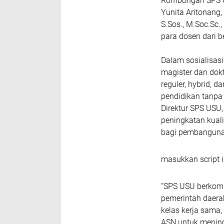
Rombongan SPS USU
Yunita Aritonang,
S.Sos., M.Soc.Sc., 
para dosen dari b
Dalam sosialisas
magister dan dokt
reguler, hybrid, 
pendidikan tanpa
Direktur SPS USU
peningkatan kual
bagi pembanguna
masukkan script i
“SPS USU berkom
pemerintah daerah
kelas kerja sama
ASN untuk mening