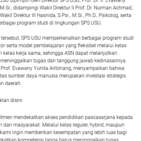
 dipimpin oleh Direktur SPS USU, Prof. Dr. Ir. Evawany
 M.Si., didampingi Wakil Direktur II Prof. Dr. Nurman Achmad,
Wakil Direktur III Hasnida, S.Psi., M.Si., Ph.D., Psikolog, serta
erbagai program studi di lingkungan SPS USU.
i tersebut, SPS USU memperkenalkan berbagai program studi
or serta model pembelajaran yang fleksibel melalui kelas
dan kelas kerja sama, sehingga ASN dapat melanjutkan
 meninggalkan tugas dan tanggung jawab kedinasannya.
, Prof. Evawany Yunita Aritonang, menyampaikan bahwa
itas sumber daya manusia merupakan investasi strategis
n daerah.
klan disini
itmen mendekatkan akses pendidikan pascasarjana kepada
 dan masyarakat. Melalui kelas reguler, hybrid, maupun
, kami ingin memberikan kesempatan yang lebih luas bagi
katkan kompetensi tanpa harus meninggalkan tugas