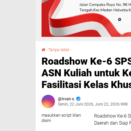
Roadshow Ke-6 SPS USU di Dairi, Bupati Dorong ASN Kuliah untuk Kemajuan Daerah dan Siap Fasilitasi Kelas Khusus
›
Tanpa label
›
Roadshow Ke-6 SPS 
ASN Kuliah untuk K
Fasilitasi Kelas Khu
Irvan s.
Senin, 22 Juni 2026, Juni 22, 2026 WIB
masukkan script iklan
Roadshow Ke-6 SP
disini
Daerah dan Siap F