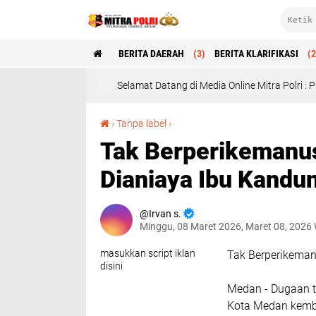
BERITA DAERAH
(3)
BERITA KLARIFIKASI
(2
Selamat Datang di Media Online Mitra Polri : Profesional, Objekt
Tak Berperikemanusian" Anak Dibawah Umur Dianiaya Ibu Kandung Di Medan"
›
Tanpa label
›
Tak Berperikemanu
Dianiaya Ibu Kandu
Irvan s.
Minggu, 08 Maret 2026, Maret 08, 2026
masukkan script iklan
Tak Berperikeman
disini
Medan - Dugaan ti
Kota Medan kembal