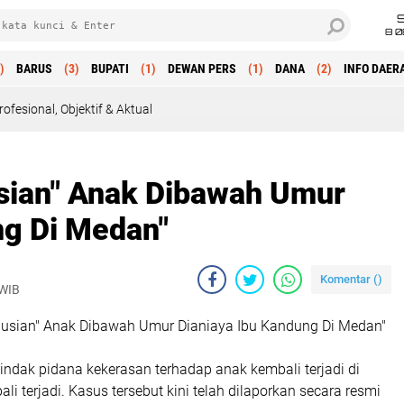
8 0
)
BARUS
(3)
BUPATI
(1)
DEWAN PERS
(1)
DANA
(2)
INFO DAER
if & Aktual
sian" Anak Dibawah Umur
ng Di Medan"
Komentar (
)
 WIB
usian" Anak Dibawah Umur Dianiaya Ibu Kandung Di Medan"
ndak pidana kekerasan terhadap anak kembali terjadi di
i terjadi. Kasus tersebut kini telah dilaporkan secara resmi