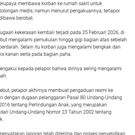
berupaya membawa korban ke rumah sakit untuk
olongan medis, namun menurut pengakuannya, terlapor
dibawa berobat.
dugaan kekerasan kembali terjadi pada 25 Februari 2026, di
but mengalami pemukulan hingga gigi bagian atas sebelah
berdarah. Selain itu korban juga mengalami bengkak dan
is kanan serta pada bagian paha.
ngakui kepada pelapor bahwa dirinya sering mengalami
mah.
rsebut, pelapor akhirnya membuat pengaduan resmi ke
an dengan dugaan pelanggaran Pasal 80 Undang-Undang
2016 tentang Perlindungan Anak, yang merupakan
 dari Undang‑Undang Nomor 23 Tahun 2002 tentang
k.
menyatakan laporan telah diterima dan proses penyelidikan