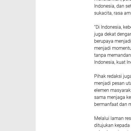
Indonesia, dan s
sukacita, rasa a
“Di Indonesia, k
juga dekat dengan
berupaya menjadi 
menjadi momentum
tanpa memandang
Indonesia, kuat I
Pihak redaksi ju
menjadi pesan uta
elemen masyaraka
sama menjaga ket
bermanfaat dan 
Melalui laman res
ditujukan kepada 