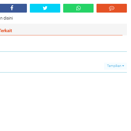
n disini
erkait
Tampilkan