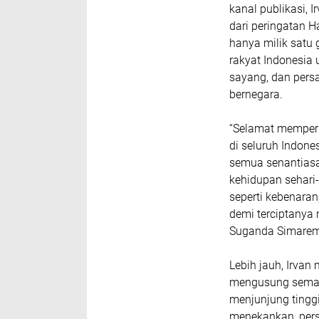
kanal publikasi
dari peringatan H
hanya milik satu
rakyat Indonesia 
sayang, dan pers
bernegara.
“Selamat memperin
di seluruh Indon
semua senantiasa
kehidupan sehari-h
seperti kebenaran
demi terciptanya 
Suganda Simarem
Lebih jauh, Irva
mengusung semanga
menjunjung tingg
menekankan, pers