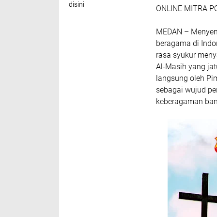
disini
ONLINE MITRA P
MEDAN – Menyema
beragama di Indo
rasa syukur meny
Al-Masih yang ja
langsung oleh Pim
sebagai wujud pen
keberagaman ban