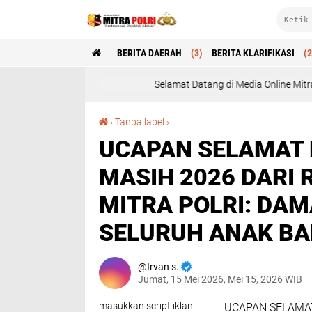
BERITA DAERAH
(3)
BERITA KLARIFIKASI
(2
Selamat Datang di Media Online Mitra Polri : Profesion
UCAPAN SELAMAT HARI KENAIKAN ISA AL-MASIH 2026 DARI REDAKSI MEDIA ONLINE MITRA POLRI: DAMAI DAN KEBERSAMAAN SELURUH ANAK BANGSA
›
Tanpa label
›
UCAPAN SELAMAT H
MASIH 2026 DARI 
MITRA POLRI: DA
SELURUH ANAK B
Irvan s.
Jumat, 15 Mei 2026, Mei 15, 2026 WIB
masukkan script iklan
UCAPAN SELAMAT