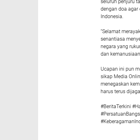
seluruh penjuru 
dengan doa agar 
Indonesia.
“Selamat merayak
senantiasa menyer
negara yang rukun
dan kemanusiaan
Ucapan ini pun m
sikap Media Onli
menegaskan kemb
harus terus dijag
#BeritaTerkini #
#PersatuanBangs
#KeberagamanInd