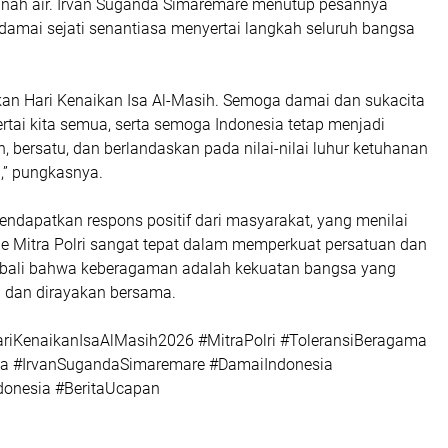
tanah air. Irvan Suganda Simaremare menutup pesannya
damai sejati senantiasa menyertai langkah seluruh bangsa
an Hari Kenaikan Isa Al-Masih. Semoga damai dan sukacita
tai kita semua, serta semoga Indonesia tetap menjadi
, bersatu, dan berlandaskan pada nilai-nilai luhur ketuhanan
,” pungkasnya.
endapatkan respons positif dari masyarakat, yang menilai
ne Mitra Polri sangat tepat dalam memperkuat persatuan dan
ali bahwa keberagaman adalah kekuatan bangsa yang
a dan dirayakan bersama.
HariKenaikanIsaAlMasih2026 #MitraPolri #ToleransiBeragama
a #IrvanSugandaSimaremare #DamaiIndonesia
onesia #BeritaUcapan