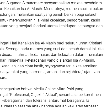
, Irvan Suganda Simaremare menyampaikan makna mendalam
ari Kenaikan Isa Al-Masih. Menurutnya, momen suci ini bukan
 golongan, melainkan saat yang penuh berkah bagi seluruh
untuk merenungkan nilai-nilai kebaikan, pengorbanan, kasih
atuan yang menjadi fondasi utama kehidupan berbangsa dan
gati Hari Kenaikan Isa Al-Masih bagi seluruh umat Kristiani
esia. Semoga pada momen yang suci dan penuh damai ini, kita
 dicurahi rahmat, kedamaian, dan kekuatan dalam menjalani
ari. Nilai-nilai keteladanan yang diajarkan Isa Al-Masih,
, keadilan, dan cinta kasih, seyogyanya terus kita amalkan
masyarakat yang harmonis, aman, dan sejahtera,” ujar Irvan
are.
n menegaskan bahwa Media Online Mitra Polri yang
t “Profesional, Objektif, Aktual”, senantiasa berkomitmen
i keberagaman dan toleransi antarumat beragama. Ia
audaraan sesama anak bangsa adalah kekuatan terbesar