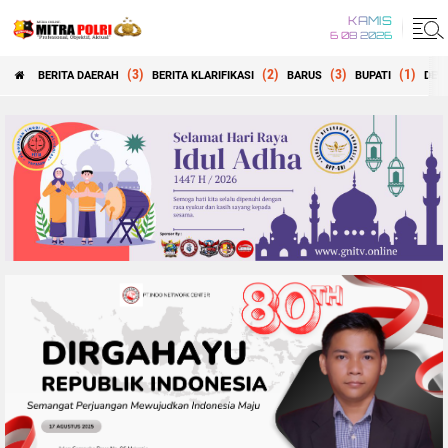
KAMIS
6 08 2026
(3)
(2)
(3)
(1)
BERITA DAERAH
BERITA KLARIFIKASI
BARUS
BUPATI
DEW